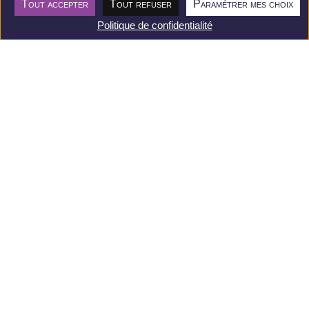
Tout accepter
Tout refuser
Paramétrer mes choix
Postuler
Politique de confidentialité
Une question ? 

Contactez-nous !
Toute l’équipe BEI se tient à votre disposition 
du lundi au vendredi de 9h à 12h30 et de 14h à 
17h30.